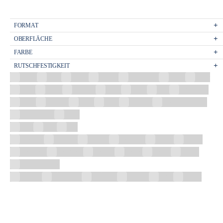
FORMAT
OBERFLÄCHE
FARBE
RUTSCHFESTIGKEIT
Beige
Blau
Braun
Chrom
Dunkelgrau
Eiche
Gelb
Gold
Grafit
Graphite
Grau
Grün
Lila
Mehrfarbig
Nuss
Perlgrau
Rosa
Satin
Schwarz
Schwarz glänzend
Schwarz matt
Weiß
R10
R11
R9
100x100
120x120
20x120
30,3x61,3
30x60
30×90
60,5x60,5
60,8x60,8
60x120
60x60
60x90
90x90
DECOR 30×90
Antislip
Geschliffen
Glänzend
Lappato
Matt
Poliert